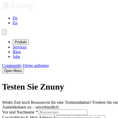
De
En
Produkt
Services
Blog
Jobs
Community
Demo anfragen
Open Menu
Testen Sie
Znuny
Weder Zeit noch Ressourcen für eine Testinstallation? Fordern Sie ein
Anmeldedaten zu – unverbindlich.
Vor und Nachname
*
Geschäftliche E-Mail-Adresse
*