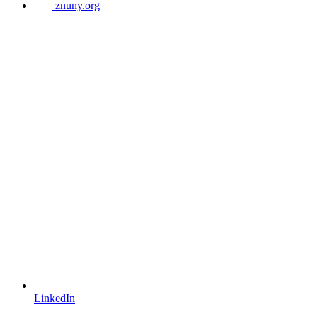
znuny.org
LinkedIn