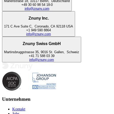
Marienstraße 18
,
10117
Berlin
,
Deutschland
+49 30 60 98 54 18-0
info@znuny.com
Znuny Inc.
171 C Ave Suite C
,
Coronado
,
CA
92118
USA
+1 949 590 8864
info@znuny.com
Znuny Swiss GmbH
Martinsbruggstrasse 35
,
9016
St. Gallen
,
Schweiz
+41 71 588 03 39
info@znuny.com
Unternehmen
Kontakt
Jobs